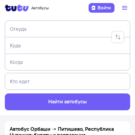
Войти
Автобусы
Откуда
Куда
Когда
Кто едет
Найти автобусы
Автобус Орбаши → Питишево, Республика
Чувашия: билеты и расписание