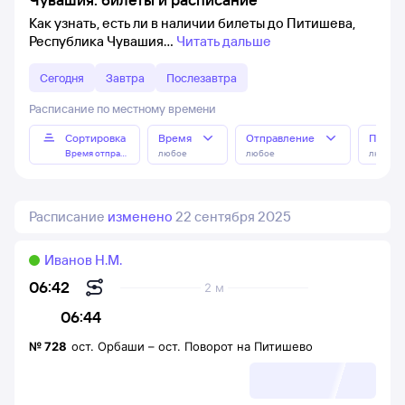
Как узнать, есть ли в наличии билеты до Питишева,
Республика Чувашия
Читать дальше
Сегодня
Завтра
Послезавтра
Расписание по местному времени
Сортировка
Время
Отправление
Прибы
Время отправления
любое
любое
любое
Расписание
изменено
22 сентября 2025
Иванов Н.М.
06:42
2 м
06:44
№
728
ост. Орбаши
–
ост. Поворот на Питишево