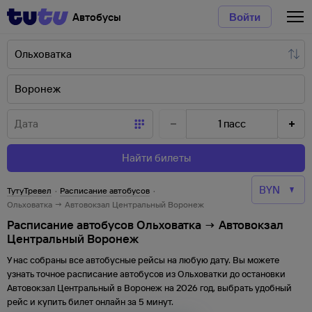
Автобусы
Войти
1
пасс
Найти билеты
ТутуТревел
·
Расписание автобусов
·
Ольховатка → Автовокзал Центральный Воронеж
Расписание автобусов Ольховатка → Автовокзал
Центральный Воронеж
У нас собраны все автобусные рейсы на любую дату. Вы можете
узнать точное расписание автобусов из
Ольховатки
до
остановки
Автовокзал Центральный
в
Воронеж
на
2026
год, выбрать удобный
рейс и купить билет онлайн за 5 минут.