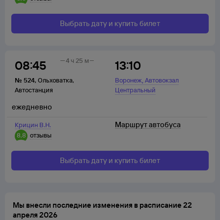
Выбрать дату и купить билет
4 ч 25 м
08:45
13:10
,
№
524
,
Ольховатка
,
Воронеж
Автовокзал
Автостанция
Центральный
ежедневно
Маршрут автобуса
Крицин В.Н.
8,8
отзывы
Выбрать дату и купить билет
Мы внесли последние изменения в расписание 22
апреля 2026