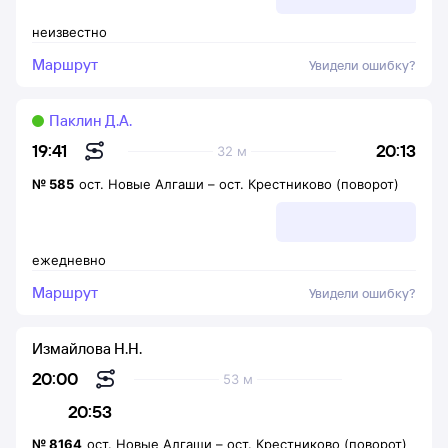
неизвестно
Маршрут
Увидели ошибку?
Паклин Д.А.
20:13
19:41
32 м
№
585
ост. Новые Алгаши
–
ост. Крестниково (поворот)
ежедневно
Маршрут
Увидели ошибку?
Измайлова Н.Н.
20:00
53 м
20:53
№
8164
ост. Новые Алгаши
–
ост. Крестниково (поворот)