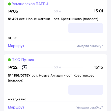
Ульяновское ПАТП-1
15:01
14:05
56 м
№
421
ост. Новые Алгаши
–
ост. Крестниково (поворот)
вт
,
чт
Маршрут
Увидели ошибку?
ТК С-Путник
15:15
14:22
53 м
№
1156/0715У
ост. Новые Алгаши
–
ост. Крестниково
(поворот)
ежедневно
Маршрут
Увидели ошибку?