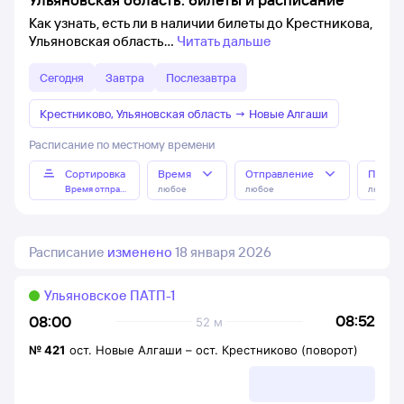
Как узнать, есть ли в наличии билеты до Крестникова,
Ульяновская область
Читать дальше
Сегодня
Завтра
Послезавтра
Крестниково, Ульяновская область
→
Новые Алгаши
Расписание по местному времени
Сортировка
Время
Отправление
Прибы
Время отправления
любое
любое
любое
Расписание
изменено
18 января 2026
Ульяновское ПАТП-1
08:52
08:00
52 м
№
421
ост. Новые Алгаши
–
ост. Крестниково (поворот)