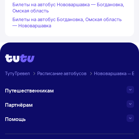
Билеты на автобус Нововаршавка — Богдановка,
Омская область
Билеты на автобус Богдановка, Омская область
— Нововаршавка
ТутуТревел
Расписание автобусов
Нововаршавка — Бог
Путешественникам
Партнёрам
Помощь