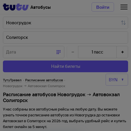
Автобусы
Войти
1
пасс
Найти билеты
ТутуТревел
·
Расписание автобусов
·
Новогрудок → Автовокзал Солигорск
Расписание автобусов Новогрудок → Автовокзал
Солигорск
У нас собраны все автобусные рейсы на любую дату. Вы можете
узнать точное расписание автобусов из
Новогрудка
до
остановки
Автовокзал
в
Солигорск
на
2026
год, выбрать удобный рейс и купить
билет онлайн за 5 минут.