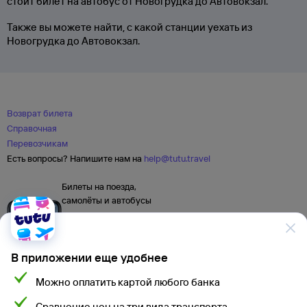
стоит билет на автобус от Новогрудка до Автовокзал.
Также вы можете найти, с какой станции уехать из
Новогрудка до Автовокзал.
Возврат билета
Справочная
Перевозчикам
Есть вопросы? Напишите нам на
help@tutu.travel
Билеты на поезда,
самолёты и автобусы
В приложении еще удобнее
Можно оплатить картой любого банка
Сравнение цен на три вида транспорта