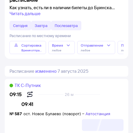
Как узнать, есть ли в наличии билеты до Буинска
Читать дальше
Сегодня
Завтра
Послезавтра
Расписание по местному времени
Сортировка
Время
Отправление
Прибы
Время отправления
любое
любое
любое
Расписание
изменено
7 августа 2025
ТК С-Путник
09:15
26 м
09:41
№
587
ост. Новое Булаево (поворот)
–
Автостанция