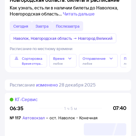
Как узнать, есть ли в наличии билеты до Наволока,
Новгородская область
Читать дальше
Сегодня
Завтра
Послезавтра
Наволок, Новгородская область
→
Новгород Великий
Расписание по местному времени
Сортировка
Время
Отправление
Прибы
Время отправления
любое
любое
любое
Расписание
изменено
28 декабря 2025
КГ-Сервис
07:40
06:35
1 ч 5 м
№
117
Автовокзал
–
ост. Наволок - Конечная