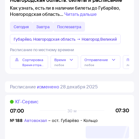
Как узнать, есть ли в наличии билеты до Губарёво,
Новгородская область
Читать дальше
Сегодня
Завтра
Послезавтра
Губарёво, Новгородская область
→
Новгород Великий
Расписание по местному времени
Сортировка
Время
Отправление
Прибы
Время отправления
любое
любое
любое
Расписание
изменено
28 декабря 2025
КГ-Сервис
07:30
07:00
30 м
№
188
Автовокзал
–
ост. Губарёво - Кольцо