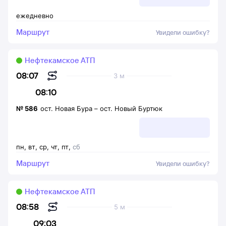
ежедневно
Маршрут
Увидели ошибку?
Нефтекамское АТП
08:07
3 м
08:10
№
586
ост. Новая Бура
–
ост. Новый Буртюк
пн
,
вт
,
ср
,
чт
,
пт
,
сб
Маршрут
Увидели ошибку?
Нефтекамское АТП
08:58
5 м
09:03