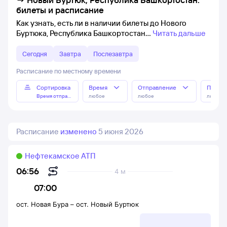
билеты и расписание
Как узнать, есть ли в наличии билеты до Нового
Буртюка, Республика Башкортостан
Читать дальше
Сегодня
Завтра
Послезавтра
Расписание по местному времени
Сортировка
Время
Отправление
Прибы
Время отправления
любое
любое
любое
Расписание
изменено
5 июня 2026
Нефтекамское АТП
06:56
4 м
07:00
ост. Новая Бура
–
ост. Новый Буртюк