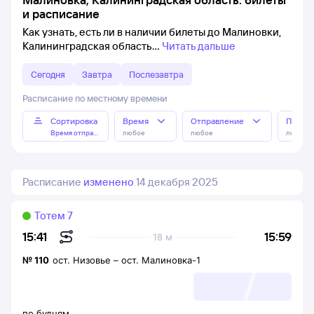
и расписание
Как узнать, есть ли в наличии билеты до Малиновки,
Калининградская область
Читать дальше
Сегодня
Завтра
Послезавтра
Расписание по местному времени
Сортировка
Время
Отправление
Прибы
Время отправления
любое
любое
любое
Расписание
изменено
14 декабря 2025
Тотем 7
15:59
15:41
18 м
№
110
ост. Низовье
–
ост. Малиновка-1
по будням