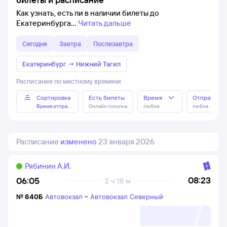
Как узнать, есть ли в наличии билеты до
Екатеринбурга
Читать дальше
Сегодня
Завтра
Послезавтра
Екатеринбург
→
Нижний Тагил
Расписание по местному времени
Сортировка
Есть билеты
Время
Отправлен
Время отправления
Онлайн покупка
любое
любое
Расписание
изменено
23 января 2026
Рябинин А.И.
08:23
06:05
2 ч 18 м
№
640Б
Автовокзал
–
Автовокзал Северный