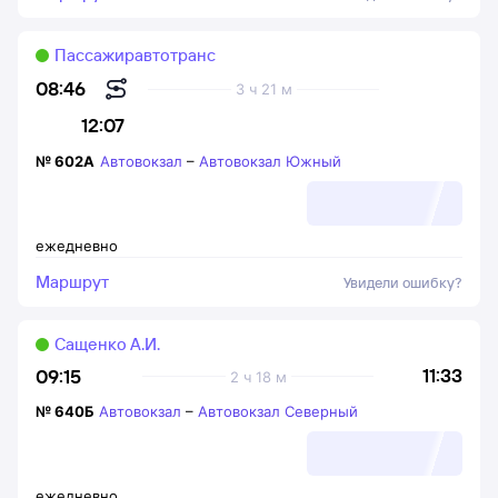
Пассажиравтотранс
08:46
3 ч 21 м
12:07
№
602А
Автовокзал
–
Автовокзал Южный
ежедневно
Маршрут
Увидели ошибку?
Сащенко А.И.
11:33
09:15
2 ч 18 м
№
640Б
Автовокзал
–
Автовокзал Северный
ежедневно