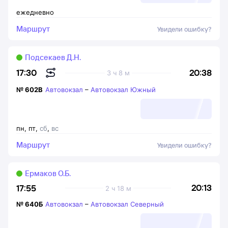
ежедневно
Маршрут
Увидели ошибку?
Подсекаев Д.Н.
20:38
17:30
3 ч 8 м
№
602В
Автовокзал
–
Автовокзал Южный
пн
,
пт
,
сб
,
вс
Маршрут
Увидели ошибку?
Ермаков О.Б.
20:13
17:55
2 ч 18 м
№
640Б
Автовокзал
–
Автовокзал Северный