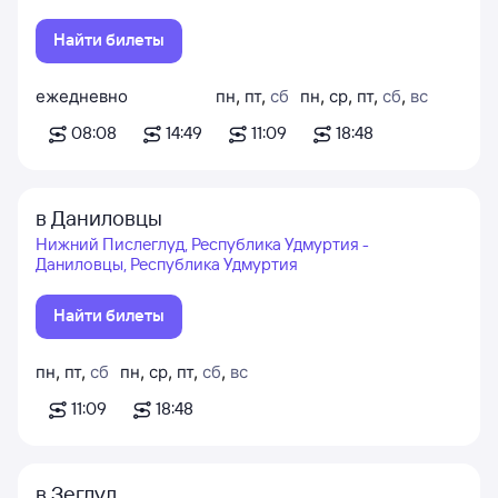
Найти билеты
ежедневно
пн
,
пт
,
сб
пн
,
ср
,
пт
,
сб
,
вс
08:08
14:49
11:09
18:48
в Даниловцы
Нижний Пислеглуд, Республика Удмуртия -
Даниловцы, Республика Удмуртия
Найти билеты
пн
,
пт
,
сб
пн
,
ср
,
пт
,
сб
,
вс
11:09
18:48
в Зеглуд