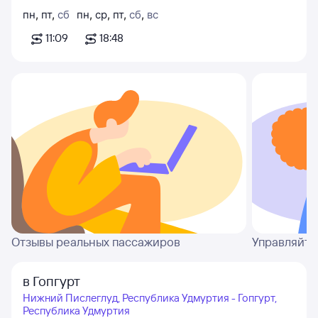
пн
,
пт
,
сб
пн
,
ср
,
пт
,
сб
,
вс
11:09
18:48
Отзывы реальных пассажиров
Управляйте
в Гопгурт
Нижний Пислеглуд, Республика Удмуртия - Гопгурт,
Республика Удмуртия