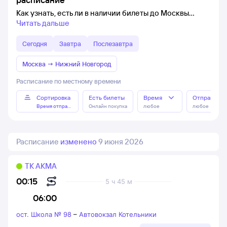
Как узнать, есть ли в наличии билеты до Москвы
Читать дальше
Сегодня
Завтра
Послезавтра
Москва
→
Нижний Новгород
Расписание по местному времени
Сортировка
Есть билеты
Время
Отправлен
Время отправления
Онлайн покупка
любое
любое
Расписание
изменено
9 июня 2026
ТК АКМА
00:15
5 ч 45 м
06:00
ост. Школа № 98
–
Автовокзал Котельники