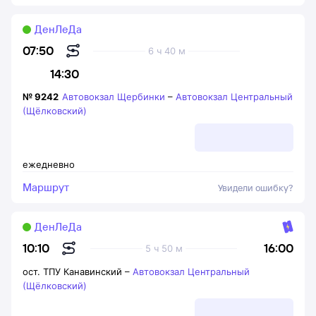
ДенЛеДа
07:50
6 ч 40 м
14:30
№
9242
Автовокзал Щербинки
–
Автовокзал Центральный
(Щёлковский)
ежедневно
Маршрут
Увидели ошибку?
ДенЛеДа
16:00
10:10
5 ч 50 м
ост. ТПУ Канавинский
–
Автовокзал Центральный
(Щёлковский)