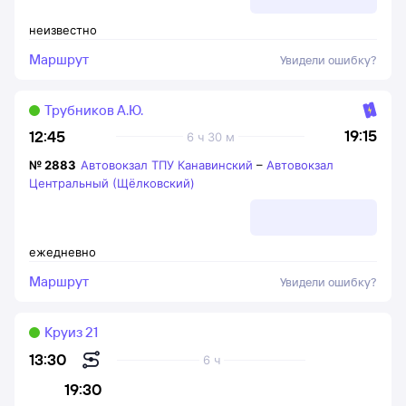
неизвестно
Маршрут
Увидели ошибку?
Трубников А.Ю.
19:15
12:45
6 ч 30 м
№
2883
Автовокзал ТПУ Канавинский
–
Автовокзал
Центральный (Щёлковский)
ежедневно
Маршрут
Увидели ошибку?
Круиз 21
13:30
6 ч
19:30