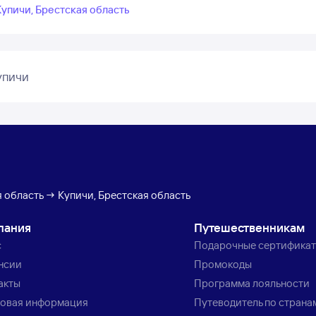
Купичи, Брестская область
упичи
 область → Купичи, Брестская область
пания
Путешественникам
с
Подарочные сертифика
нсии
Промокоды
акты
Программа лояльности
овая информация
Путеводитель по страна