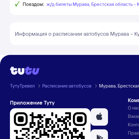
Поездом:
ж/д билеты Мурава, Брестская область – 
Информация о расписании автобусов Мурава – К
ТутуТревел
Расписание автобусов
Мурава, Брестская
Ком
Приложение Туту
О на
Вака
Конт
Прав