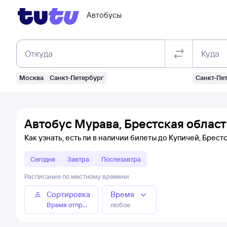
Автобусы
Откуда
Куда
Москва
Санкт-Петербург
Санкт-Пе
Автобус Мурава, Брестская област
Как узнать, есть ли в наличии билеты до Купичей, Брест
Сегодня
Завтра
Послезавтра
Расписание по местному времени
Сортировка
Время
Время отправления
любое