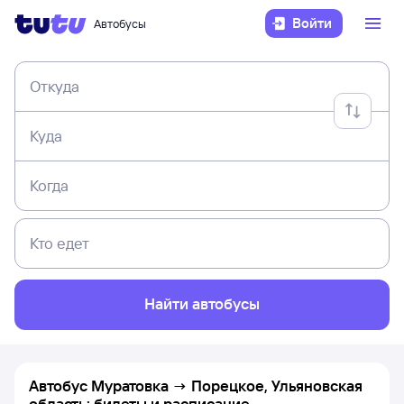
Войти
Автобусы
Откуда
Куда
Когда
Кто едет
Найти автобусы
Автобус Муратовка → Порецкое, Ульяновская
область: билеты и расписание