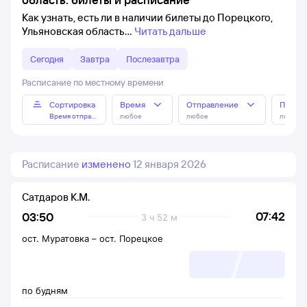
Как узнать, есть ли в наличии билеты до Порецкого,
Ульяновская область
Читать дальше
Сегодня
Завтра
Послезавтра
Расписание по местному времени
Сортировка
Время
Отправление
Прибы
Время отправления
любое
любое
любое
Расписание
изменено
12 января 2026
Сатдаров К.М.
07:42
03:50
3 ч 52 м
ост. Муратовка
–
ост. Порецкое
по будням