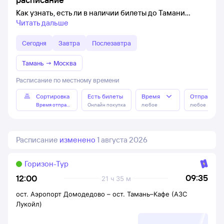
Как узнать, есть ли в наличии билеты до Тамани
Читать дальше
Сегодня
Завтра
Послезавтра
Тамань
→
Москва
Расписание по местному времени
Сортировка
Есть билеты
Время
Отправлен
Время отправления
Онлайн покупка
любое
любое
Расписание
изменено
1 августа 2026
Горизон-Тур
09:35
12:00
21 ч 35 м
ост. Аэропорт Домодедово
–
ост. Тамань–Кафе (АЗС
Лукойл)