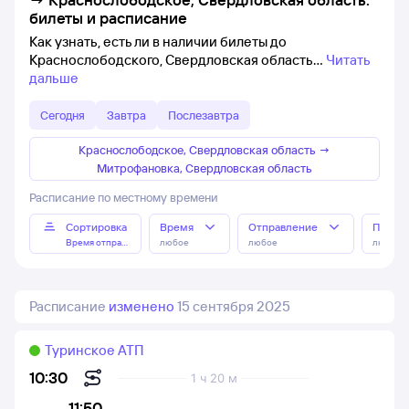
билеты и расписание
Как узнать, есть ли в наличии билеты до
Краснослободского, Свердловская область
Читать
дальше
Сегодня
Завтра
Послезавтра
Краснослободское, Свердловская область
→
Митрофановка, Свердловская область
Расписание по местному времени
Сортировка
Время
Отправление
Прибы
Время отправления
любое
любое
любое
Расписание
изменено
15 сентября 2025
Туринское АТП
10:30
1 ч 20 м
11:50