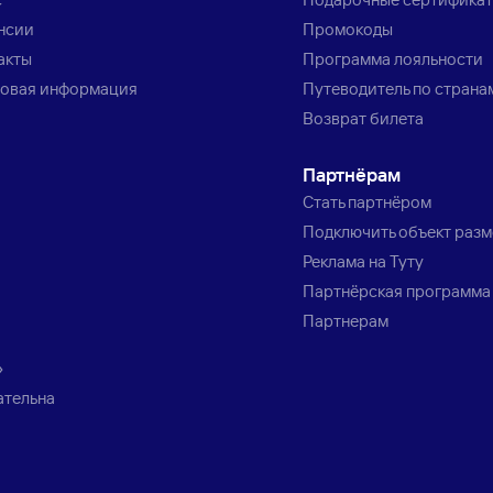
нсии
Промокоды
акты
Программа лояльности
овая информация
Путеводитель по страна
Возврат билета
Партнёрам
Стать партнёром
Подключить объект раз
Реклама на Туту
Партнёрская программа
Партнерам
»
ательна