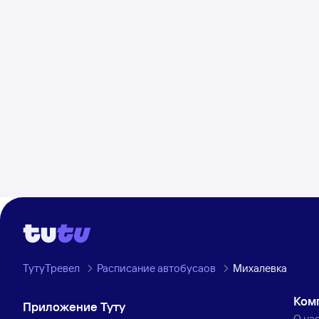
ТутуТревел
Расписание автобусаов
Михалевка
Ком
Приложение Туту
О на