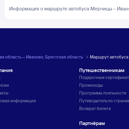
Информация о маршруте автобуса Мерчицы – Иван
я область — Иваново, Брестская область
Маршрут автобуса
пания
Путешественникам
с
Подарочные сертифика
нсии
Промокоды
акты
Программа лояльности
овая информация
Путеводитель по страна
Возврат билета
Партнёрам