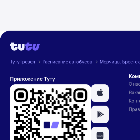
ТутуТревел
Расписание автобусов
Мерчицы, Брестска
Ком
Приложение Туту
О на
Вака
Конт
Прав