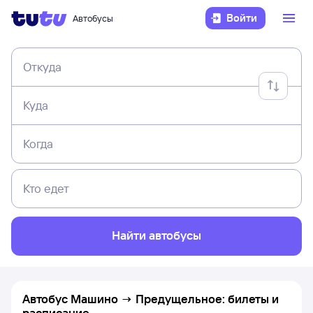
Войти
Автобусы
Откуда
Куда
Когда
Кто едет
Найти автобусы
Автобус Машино → Предущельное: билеты и
расписание