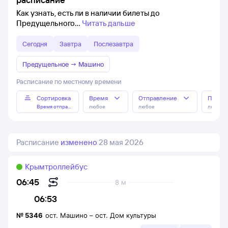
Как узнать, есть ли в наличии билеты до
Предущельного
Читать дальше
Сегодня
Завтра
Послезавтра
Предущельное
→
Машино
Расписание по местному времени
Сортировка
Время
Отправление
Прибы
Время отправления
любое
любое
любое
Расписание
изменено
28 мая 2026
Крымтроллейбус
06:45
8 м
06:53
№
5346
ост. Машино
–
ост. Дом культуры