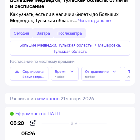
и расписание
Как узнать, есть ли в наличии билеты до Больших
Медведок, Тульская область
Читать дальше
Сегодня
Завтра
Послезавтра
Большие Медведки, Тульская область
→
Машаровка,
Тульская область
Расписание по местному времени
Сортировка
Время
Отправление
Прибы
Время отправления
любое
любое
любое
Расписание
изменено
21 января 2026
Ефремовское ПАТП
05:20
6 м
05:26