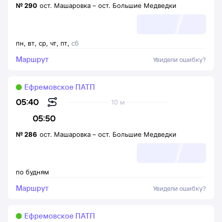
№
290
ост. Машаровка
–
ост. Большие Медведки
пн
,
вт
,
ср
,
чт
,
пт
,
сб
Маршрут
Увидели ошибку?
Ефремовское ПАТП
05:40
10 м
05:50
№
286
ост. Машаровка
–
ост. Большие Медведки
по будням
Маршрут
Увидели ошибку?
Ефремовское ПАТП