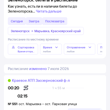
Как узнать, есть ли в наличии билеты до
Зеленогорска
Читать дальше
Сегодня
Завтра
Послезавтра
Зеленогорск
→
Марьевка, Красноярский край
Расписание по местному времени
Сортировка
Время
Отправление
Прибы
Время отправления
любое
любое
любое
Расписание
изменено
7 июля 2026
Краевое АТП Заозерновский ф-л
00:20
1 ч 55 м
02:15
№
551
ост. Марьевка
–
ост. Парковая улица