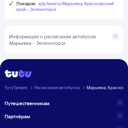
Поездом:
ж/д билеты Марьевка, Красноярский
край – Зеленогорск
Информация о расписании автобусов
Марьевка – Зеленогорск
ТутуТревел
Расписание автобусов
Марьевка, Краснояр
Путешественникам
Партнёрам