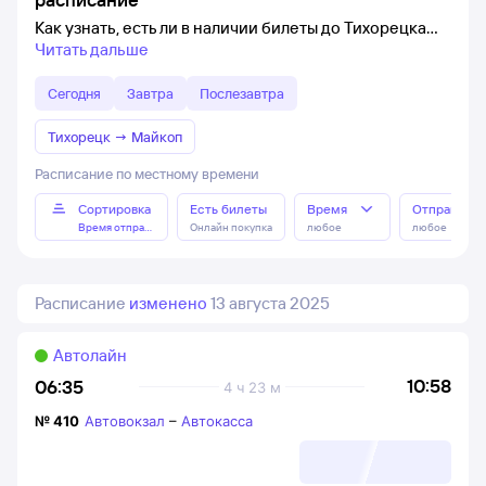
Как узнать, есть ли в наличии билеты до Тихорецка
Читать дальше
Сегодня
Завтра
Послезавтра
Тихорецк
→
Майкоп
Расписание по местному времени
Сортировка
Есть билеты
Время
Отправлен
Время отправления
Онлайн покупка
любое
любое
Расписание
изменено
13 августа 2025
Автолайн
10:58
06:35
4 ч 23 м
№
410
Автовокзал
–
Автокасса