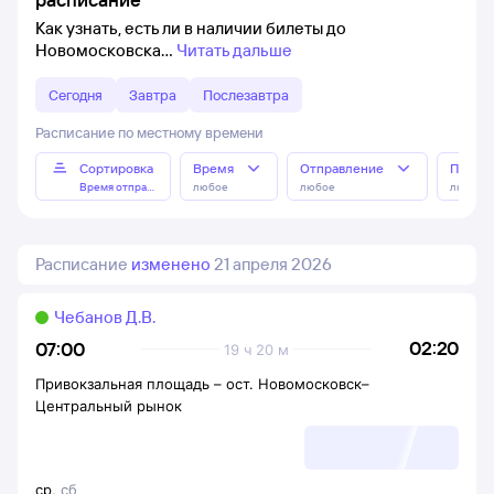
Как узнать, есть ли в наличии билеты до
Новомосковска
Читать дальше
Сегодня
Завтра
Послезавтра
Расписание по местному времени
Сортировка
Время
Отправление
Прибы
Время отправления
любое
любое
любое
Расписание
изменено
21 апреля 2026
Чебанов Д.В.
02:20
07:00
19 ч 20 м
Привокзальная площадь
–
ост. Новомосковск–
Центральный рынок
ср
,
сб