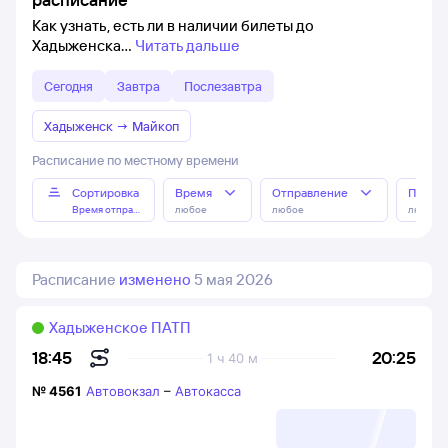
Как узнать, есть ли в наличии билеты до
Хадыженска
Читать дальше
Сегодня
Завтра
Послезавтра
Хадыженск
→
Майкоп
Расписание по местному времени
Сортировка
Время
Отправление
Прибы
Время отправления
любое
любое
любое
Расписание
изменено
5 мая 2026
Хадыженское ПАТП
20:25
18:45
1 ч 40 м
№
4561
Автовокзал
–
Автокасса