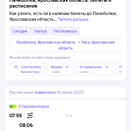
расписание
Как узнать, есть ли в наличии билеты до Пачеболки,
Ярославская область
Читать дальше
Сегодня
Завтра
Послезавтра
Пачеболка, Ярославская область
→
Ляга, Ярославская
область
Расписание по местному времени
Сортировка
Время
Отправление
Прибы
Время отправления
любое
любое
любое
Расписание
изменено
10 июля 2025
2 перевозчика
07:55
11 м
08:06