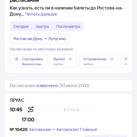
Как узнать, есть ли в наличии билеты до Ростова-на-
Дону
Читать дальше
Сегодня
Завтра
Послезавтра
Ростов-на-Дону
→
Лутугино
Расписание по местному времени
Сортировка
Время
Отправление
Прибы
Время отправления
любое
любое
любое
Расписание
изменено
30 июня 2026
ЛРУАС
10:45
6 ч 15 м
17:00
№
10420
Автовокзал
–
Автовокзал Главный