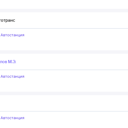
тотранс
–
Автостанция
лов М.Э.
–
Автостанция
–
Автостанция