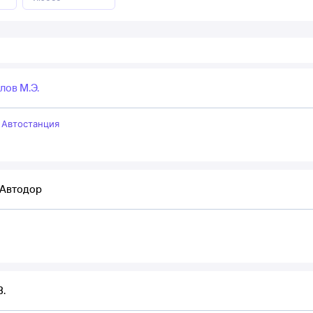
лов М.Э.
–
Автостанция
 Автодор
В.