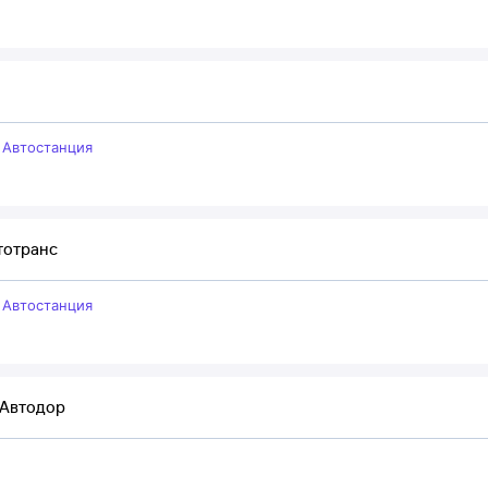
–
Автостанция
тотранс
–
Автостанция
 Автодор