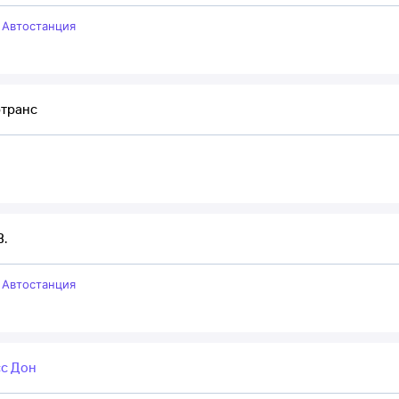
–
Автостанция
ртранс
В.
–
Автостанция
с Дон