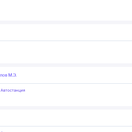
лов М.Э.
–
Автостанция