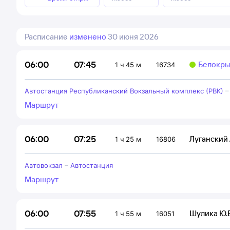
Расписание
изменено
30 июня 2026
07:45
06:00
Белокры
1 ч 45 м
16734
Автостанция Республиканский Вокзальный комплекс (РВК)
Маршрут
07:25
06:00
Луганский
1 ч 25 м
16806
Автовокзал
–
Автостанция
Маршрут
07:55
06:00
Шулика Ю.
1 ч 55 м
16051