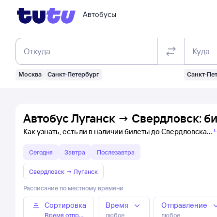
Автобусы
Откуда
Куда
Москва
Санкт-Петербург
Санкт-Пе
Автобус Луганск → Свердловск: б
Как узнать, есть ли в наличии билеты до Свердловска
Сегодня
Завтра
Послезавтра
Свердловск
→
Луганск
Расписание по местному времени
Сортировка
Время
Отправление
Время отправления
любое
любое