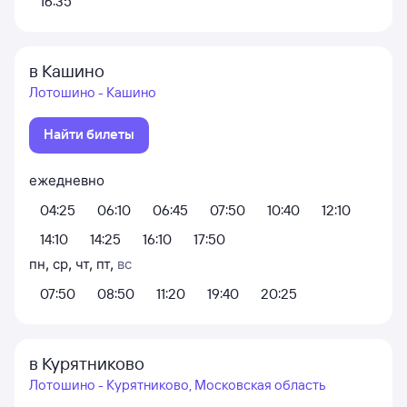
16:35
в Кашино
Лотошино - Кашино
Найти билеты
ежедневно
04:25
06:10
06:45
07:50
10:40
12:10
14:10
14:25
16:10
17:50
пн
,
ср
,
чт
,
пт
,
вс
07:50
08:50
11:20
19:40
20:25
в Курятниково
Лотошино - Курятниково, Московская область