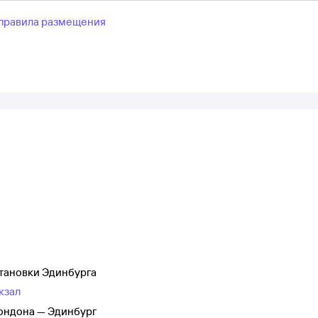
правила размещения
становки Эдинбурга
кзал
Лондона — Эдинбург