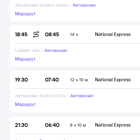
Автовокзал Golders Green
–
Автовокзал
Маршрут
08:45
18:45
National Express
14 ч
Loampit Vale
–
Автовокзал
Маршрут
07:40
19:30
National Express
12 ч 10 м
Автовокзал Stratford City
–
Автовокзал
Маршрут
06:40
21:30
National Express
9 ч 10 м