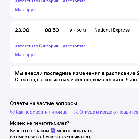
Автовокзал Виктория
–
Автовокзал
Маршрут
08:50
23:00
National Express
9 ч 50 м
Автовокзал Виктория
–
Автовокзал
Маршрут
Мы внесли последние изменения в расписание 2
С тех пор, насколько нам известно, изменений не было.
Ответы на частые вопросы
🐱 Как перевезти питомца
🕔 Откуда и когда отправится
Можно не печатать билет?
Билеты со знаком
можно показать
со смартфона. Если этого значка нет,