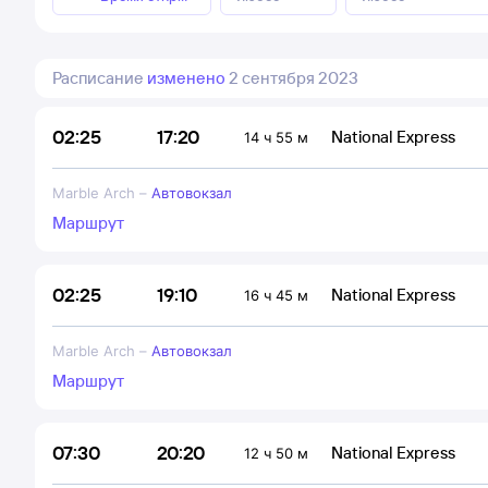
Расписание
изменено
2 сентября 2023
17:20
02:25
National Express
14 ч 55 м
Marble Arch
–
Автовокзал
Маршрут
19:10
02:25
National Express
16 ч 45 м
Marble Arch
–
Автовокзал
Маршрут
20:20
07:30
National Express
12 ч 50 м