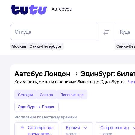
Автобусы
Откуда
Куда
Москва
Санкт-Петербург
Санкт-Пе
Автобус Лондон → Эдинбург: биле
Как узнать, есть ли в наличии билеты до Эдинбурга
Чи
Сегодня
Завтра
Послезавтра
Эдинбург
→
Лондон
Расписание по местному времени
Сортировка
Время
Отправление
Время отправления
любое
любое