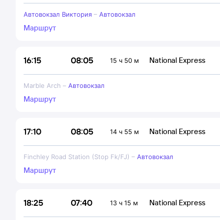
Автовокзал Виктория
–
Автовокзал
Маршрут
08:05
16:15
National Express
15 ч 50 м
Marble Arch
–
Автовокзал
Маршрут
08:05
17:10
National Express
14 ч 55 м
Finchley Road Station (Stop Fk/FJ)
–
Автовокзал
Маршрут
07:40
18:25
National Express
13 ч 15 м