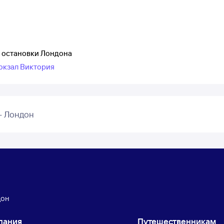
е остановки Лондона
окзал Виктория
– Лондон
дон
пания
Путешественникам