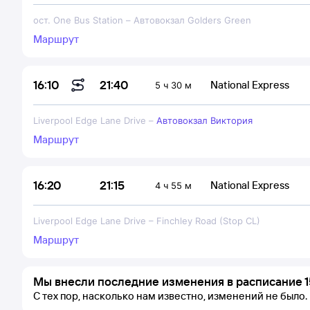
ост. One Bus Station
–
Автовокзал Golders Green
Маршрут
21:40
16:10
National Express
5 ч 30 м
Liverpool Edge Lane Drive
–
Автовокзал Виктория
Маршрут
21:15
16:20
National Express
4 ч 55 м
Liverpool Edge Lane Drive
–
Finchley Road (Stop CL)
Маршрут
Мы внесли последние изменения в расписание 1
С тех пор, насколько нам известно, изменений не было.