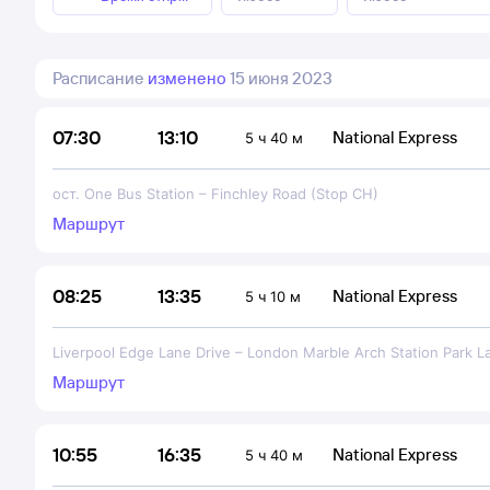
Расписание
изменено
15 июня 2023
13:10
07:30
National Express
5 ч 40 м
ост. One Bus Station
–
Finchley Road (Stop CH)
Маршрут
13:35
08:25
National Express
5 ч 10 м
Liverpool Edge Lane Drive
–
London Marble Arch Station Park L
Маршрут
16:35
10:55
National Express
5 ч 40 м