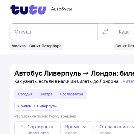
Автобусы
Откуда
Куда
Москва
Санкт-Петербург
Санкт-Пе
Автобус Ливерпуль → Лондон: бил
Как узнать, есть ли в наличии билеты до Лондона
Чита
Сегодня
Завтра
Послезавтра
Лондон
→
Ливерпуль
Расписание по местному времени
Сортировка
Время
Отправление
Время отправления
любое
любое