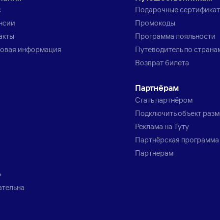
с
Подарочные сертифика
нсии
Промокоды
акты
Программа лояльности
овая информация
Путеводитель по страна
Возврат билета
Партнёрам
Стать партнёром
Подключить объект раз
Реклама на Туту
Партнёрская программа
Партнерам
»
ательна