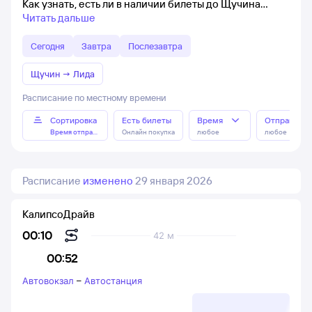
Как узнать, есть ли в наличии билеты до Щучина
Читать дальше
Сегодня
Завтра
Послезавтра
Щучин
→
Лида
Расписание по местному времени
Сортировка
Есть билеты
Время
Отправлен
Время отправления
Онлайн покупка
любое
любое
Расписание
изменено
29 января 2026
КалипсоДрайв
00:10
42 м
00:52
Автовокзал
–
Автостанция