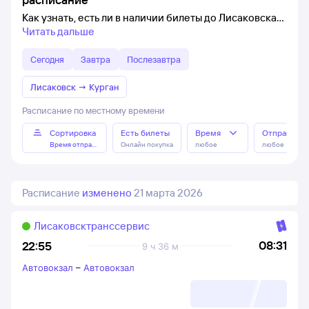
Как узнать, есть ли в наличии билеты до Лисаковска
Читать дальше
Сегодня
Завтра
Послезавтра
Лисаковск
→
Курган
Расписание по местному времени
Сортировка
Есть билеты
Время
Отправлен
Время отправления
Онлайн покупка
любое
любое
Расписание
изменено
21 марта 2026
Лисаковсктранссервис
08:31
22:55
9 ч 36 м
Автовокзал
–
Автовокзал