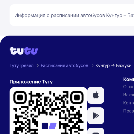
Информация о расписании автобусов Кунгур – Б
ТутуТревел
Расписание автобусов
Кунгур → Бажуки
Ком
Приложение Туту
О на
Вака
Конт
Прав