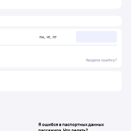
пн
,
чт
,
пт
Увидели ошибку?
Я ошибся в паспортных данных
пассажира. Что делать?