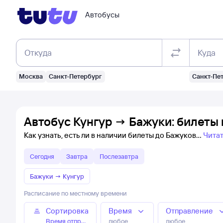
Автобусы
Откуда
Куда
Москва
Санкт-Петербург
Санкт-Пе
Автобус Кунгур → Бажуки: билеты
Как узнать, есть ли в наличии билеты до Бажуков
Чита
Сегодня
Завтра
Послезавтра
Бажуки
→
Кунгур
Расписание по местному времени
Сортировка
Время
Отправление
Время отправления
любое
любое