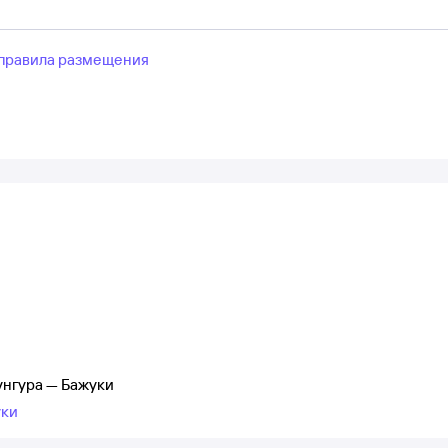
правила размещения
унгура — Бажуки
уки