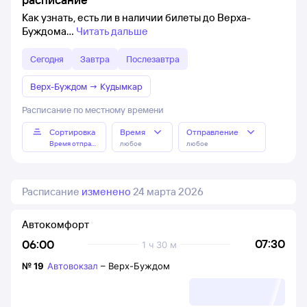
Как узнать, есть ли в наличии билеты до Верха-
Буждома
Читать дальше
Сегодня
Завтра
Послезавтра
Верх-Буждом
→
Кудымкар
Расписание по местному времени
Сортировка
Время
Отправление
Время отправления
любое
любое
Расписание
изменено
24 марта 2026
Автокомфорт
07:30
06:00
1 ч 30 м
№
19
Автовокзал
–
Верх-Буждом