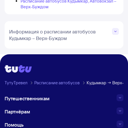
Расписание автобусов Кудымкар, Автовокзал –
Верх-Буждом
Информация о расписании автобусов
Кудымкар – Верх-Буждом
ТутуТревел
Расписание автобусов
Кудымкар → Верх-Б
Путешественникам
Партнёрам
Помощь