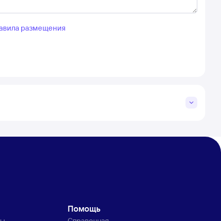
авила размещения
Помощь
ты
Справочная