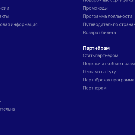
нсии
Промокоды
акты
Программа лояльности
овая информация
Путеводитель по страна
Возврат билета
Партнёрам
Стать партнёром
Подключить объект раз
Реклама на Туту
Партнёрская программа
Партнерам
»
ательна