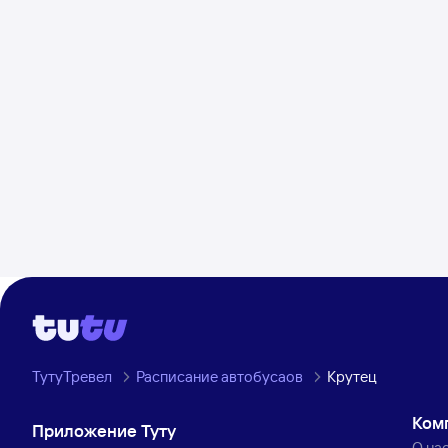
ТутуТревел
Расписание автобусаов
Крутец
Ком
Приложение Туту
О на