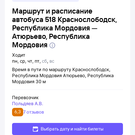
Маршрут и расписание
автобуса 518 Краснослободск,
Республика Мордовия —
Атюрьево, Республика
Мордовия
Ходит
пн
,
ср
,
чт
,
пт
,
сб
,
вс
Время в пути по маршруту
Краснослободск,
Республика Мордовия
Атюрьево, Республика
Мордовия
30 м
Перевозчик
Польдяев А.В.
6,3
7 отзывов
Выбрать дату и найти билеты