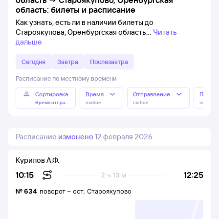
область: билеты и расписание
Как узнать, есть ли в наличии билеты до
Староякупова, Оренбургская область
Читать
дальше
Сегодня
Завтра
Послезавтра
Расписание по местному времени
Сортировка
Время
Отправление
Прибы
Время отправления
любое
любое
любое
Расписание
изменено
12 февраля 2026
Курилов А.Ф.
12:25
10:15
2 ч 10 м
№
634
поворот
–
ост. Староякупово