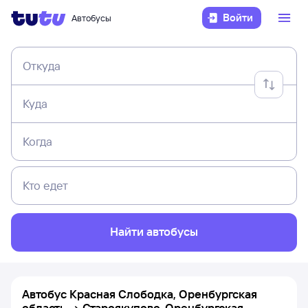
Войти
Автобусы
Откуда
Куда
Когда
Кто едет
Найти автобусы
Автобус Красная Слободка, Оренбургская
область → Староякупово, Оренбургская