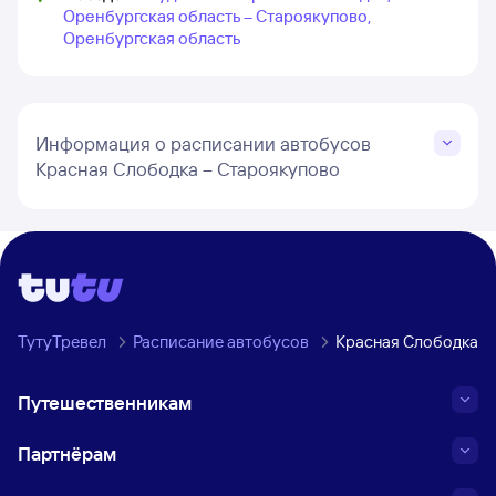
Оренбургская область – Староякупово,
Оренбургская область
Информация о расписании автобусов
Красная Слободка – Староякупово
ТутуТревел
Расписание автобусов
Красная Слободка, 
Путешественникам
Партнёрам