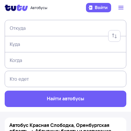
Войти
Автобусы
Откуда
Куда
Когда
Кто едет
Найти автобусы
Автобус Красная Слободка, Оренбургская
область → Абдулино: билеты и расписание