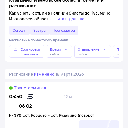
расписание
Как узнать, есть ли в наличии билеты до Кузьмино,
Ивановская область
Читать дальше
Сегодня
Завтра
Послезавтра
Расписание по местному времени
Сортировка
Время
Отправление
Прибы
Время отправления
любое
любое
любое
Расписание
изменено
18 марта 2026
Транстерминал
05:50
12 м
06:02
№
379
ост. Корцово
–
ост. Кузьмино (поворот)