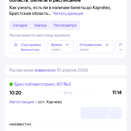
Как узнать, есть ли в наличии билеты до Карчёво,
Брестская область
Читать дальше
Сегодня
Завтра
Послезавтра
Расписание по местному времени
Сортировка
Время
Отправление
Прибы
Время отправления
любое
любое
любое
Расписание
изменено
10 апреля 2026
Брестоблавтотранс АП №2
11:14
10:20
54 м
Автостанция
–
ост. Карчево
неизвестно