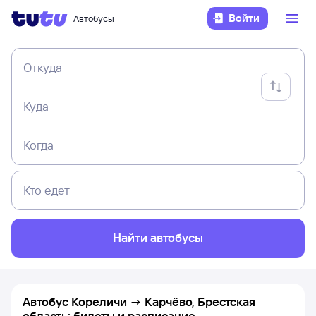
Войти
Автобусы
Откуда
Куда
Когда
Кто едет
Найти автобусы
Автобус Кореличи → Карчёво, Брестская
область: билеты и расписание