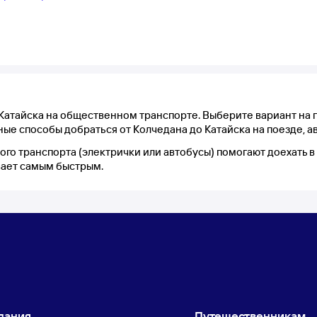
Катайска на общественном транспорте. Выберите вариант на п
ные способы добраться от Колчедана до Катайска на поезде, а
ного транспорта (электрички или автобусы) помогают доехать
вает самым быстрым.
пания
Путешественникам