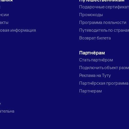
с
Подарочные сертифика
нсии
Промокоды
акты
Программа лояльности
овая информация
Путеводитель по страна
Возврат билета
Партнёрам
Стать партнёром
Подключить объект раз
Реклама на Туту
Партнёрская программа
Партнерам
»
ательна