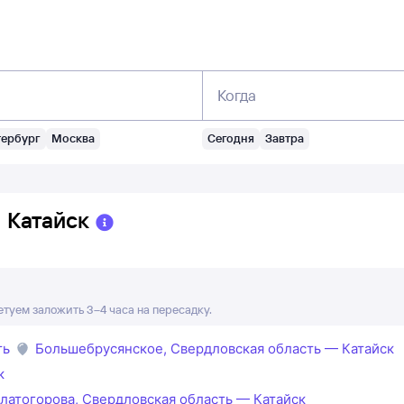
Когда
тербург
Москва
Сегодня
Завтра
→
Катайск
етуем заложить 3–4 часа на пересадку.
ть
Большебрусянское, Свердловская область — Катайск
к
латогорова, Свердловская область — Катайск