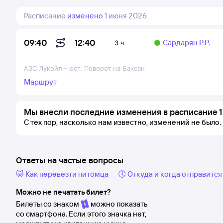
Расписание
изменено
1 июня 2026
12:40
09:40
Сардарян Р.Р.
3 ч
АЗС Лукойл
–
ост. Поворот на Баксан
Маршрут
Мы внесли последние изменения в расписание 1
С тех пор, насколько нам известно, изменений не было.
Ответы на частые вопросы
🐱 Как перевезти питомца
🕔 Откуда и когда отправится
Можно не печатать билет?
Билеты со знаком
можно показать
со смартфона. Если этого значка нет,