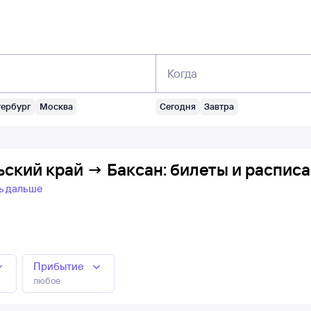
Когда
тербург
Москва
Сегодня
Завтра
ьский край → Баксан: билеты и распис
ь дальше
Прибытие
любое