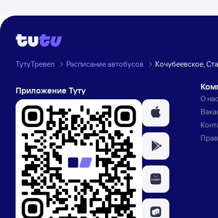
ТутуТревел
Расписание автобусов
Кочубеевское, Ст
Ком
Приложение Туту
О на
Вака
Конт
Прав