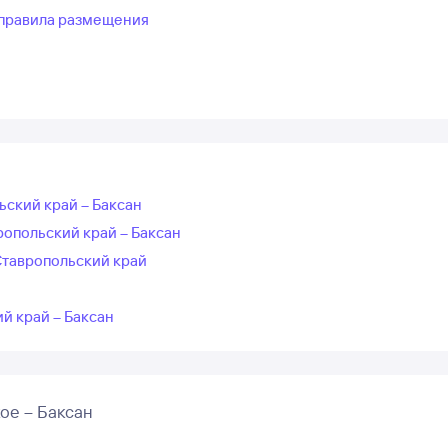
правила размещения
ьский край – Баксан
ропольский край – Баксан
Ставропольский край
й край – Баксан
ое – Баксан