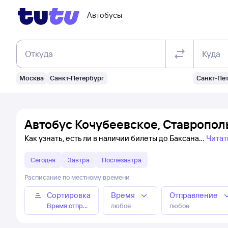
Автобусы
Откуда
Куда
Москва
Санкт-Петербург
Санкт-Пе
Автобус Кочубеевское, Ставропол
Как узнать, есть ли в наличии билеты до Баксана
Читат
Сегодня
Завтра
Послезавтра
Расписание по местному времени
Сортировка
Время
Отправление
Время отправления
любое
любое