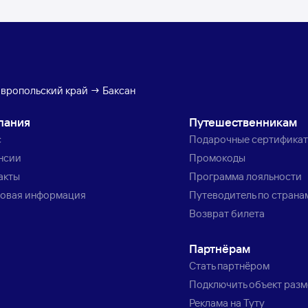
авропольский край → Баксан
пания
Путешественникам
с
Подарочные сертифика
нсии
Промокоды
акты
Программа лояльности
овая информация
Путеводитель по страна
Возврат билета
Партнёрам
Стать партнёром
Подключить объект раз
Реклама на Туту