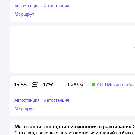
Автостанция
–
Автостанция
Маршрут
17:51
15:55
АП-1 Могилевобл
1 ч 56 м
Автостанция
–
Автостанция
Маршрут
Мы внесли последние изменения в расписание 2
С тех пор, насколько нам известно, изменений не было.