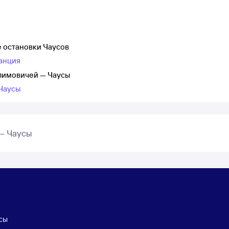
 остановки Чаусов
танция
Климовичей — Чаусы
 Чаусы
– Чаусы
сы