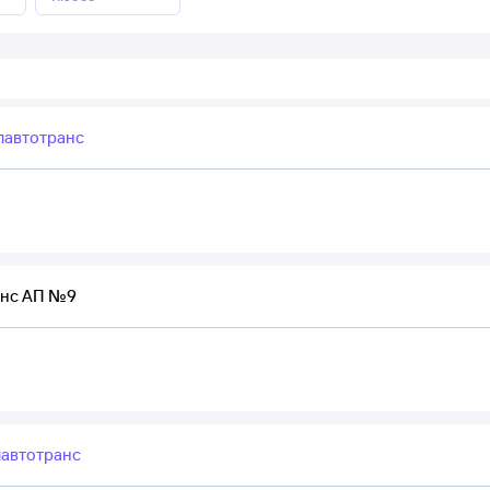
лавтотранс
анс АП №9
автотранс