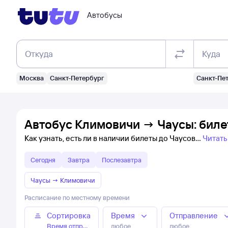
Автобусы
Откуда
Куда
Москва
Санкт-Петербург
Санкт-Пе
Автобус Климовичи → Чаусы: биле
Как узнать, есть ли в наличии билеты до Чаусов
Читать
Сегодня
Завтра
Послезавтра
Чаусы
→
Климовичи
Расписание по местному времени
Сортировка
Время
Отправление
Время отправления
любое
любое