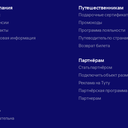
пания
Путешественникам
с
Подарочные сертифика
нсии
Промокоды
акты
Программа лояльности
овая информация
Путеводитель по страна
Возврат билета
Партнёрам
Стать партнёром
Подключить объект раз
Реклама на Туту
Партнёрская программа
Партнерам
»
ательна