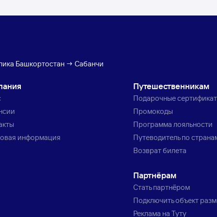
лика Башкортостан → Сабанчи
пания
Путешественникам
с
Подарочные сертифика
нсии
Промокоды
акты
Программа лояльности
овая информация
Путеводитель по страна
Возврат билета
Партнёрам
Стать партнёром
Подключить объект раз
Реклама на Туту