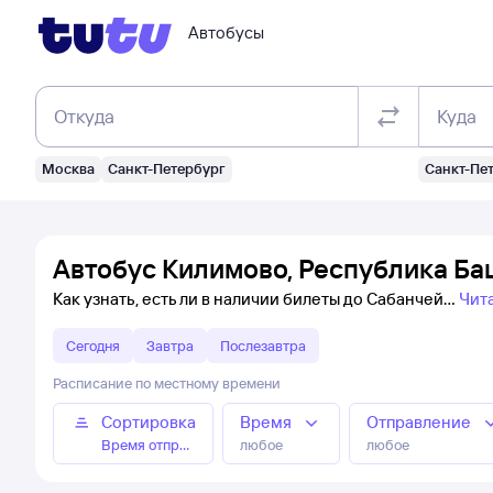
Автобусы
Откуда
Куда
Москва
Санкт-Петербург
Санкт-Пе
Автобус Килимово, Республика Ба
Как узнать, есть ли в наличии билеты до Сабанчей
Чит
Сегодня
Завтра
Послезавтра
Расписание по местному времени
Сортировка
Время
Отправление
Время отправления
любое
любое