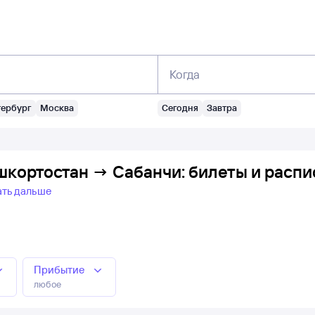
Когда
тербург
Москва
Сегодня
Завтра
шкортостан → Сабанчи: билеты и расп
ать дальше
Прибытие
любое