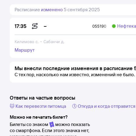
Расписание
изменено
5 сентября 2025
–
17:35
Нефтека
055190
Килимово с.
–
Сабанчи д.
Маршрут
Мы внесли последние изменения в расписание 5
С тех пор, насколько нам известно, изменений не было.
Ответы на частые вопросы
🐱 Как перевезти питомца
🕔 Откуда и когда отправится
Можно не печатать билет?
Билеты со знаком
можно показать
со смартфона. Если этого значка нет,