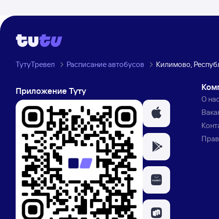
ТутуТревел
Расписание автобусов
Килимово, Респуб
Ком
Приложение Туту
О на
Вака
Конт
Прав