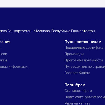
лика Башкортостан → Куяново, Республика Башкортостан
пания
Путешественникам
с
Подарочные сертифика
нсии
Промокоды
акты
Программа лояльности
овая информация
Путеводитель по страна
Возврат билета
Партнёрам
Стать партнёром
Подключить объект раз
Реклама на Туту