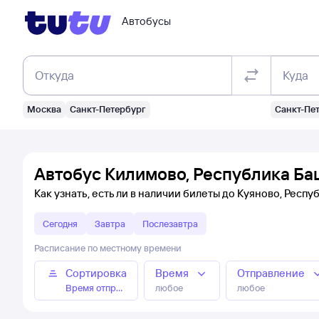
Автобусы
Откуда
Куда
Москва
Санкт-Петербург
Санкт-Пе
Автобус Килимово, Республика Ба
Как узнать, есть ли в наличии билеты до Куяново, Респ
Сегодня
Завтра
Послезавтра
Расписание по местному времени
Сортировка
Время
Отправление
Время отправления
любое
любое