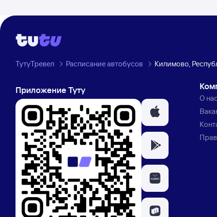
ТутуТревел
Расписание автобусов
Килимово, Респуб
Ком
Приложение Туту
О на
Вака
Конт
Прав