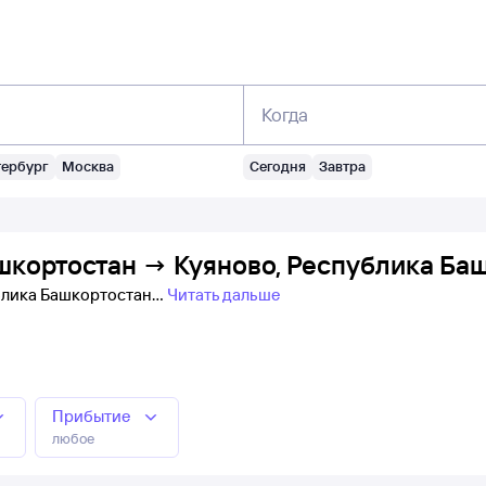
Когда
тербург
Москва
Сегодня
Завтра
шкортостан → Куяново, Республика Баш
ублика Башкортостан
Читать дальше
Прибытие
любое