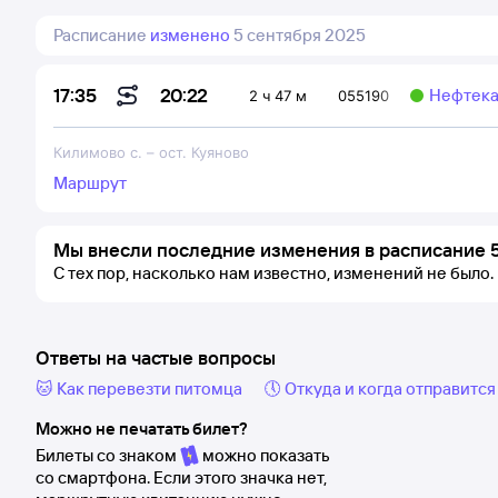
Расписание
изменено
5 сентября 2025
20:22
17:35
Нефтека
2 ч 47 м
055190
Килимово с.
–
ост. Куяново
Маршрут
Мы внесли последние изменения в расписание 5
С тех пор, насколько нам известно, изменений не было.
Ответы на частые вопросы
🐱 Как перевезти питомца
🕔 Откуда и когда отправится
Можно не печатать билет?
Билеты со знаком
можно показать
со смартфона. Если этого значка нет,