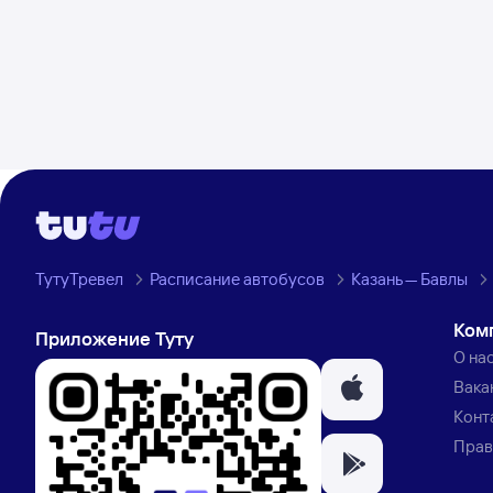
ТутуТревел
Расписание автобусов
Казань — Бавлы
Ком
Приложение Туту
О на
Вака
Конт
Прав