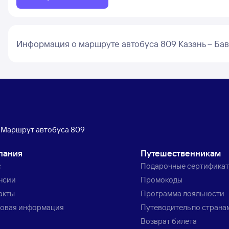
Информация о маршруте автобуса 809 Казань – Ба
Маршрут автобуса 809
пания
Путешественникам
с
Подарочные сертифика
нсии
Промокоды
акты
Программа лояльности
овая информация
Путеводитель по страна
Возврат билета