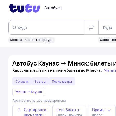
Автобусы
Откуда
Куда
Москва
Санкт-Петербург
Санкт-Пе
Автобус Каунас → Минск: билеты 
Как узнать, есть ли в наличии билеты до Минска
Читат
Сегодня
Завтра
Послезавтра
Минск
→
Каунас
Расписание по местному времени
Сортировка
Есть билеты
Время
Время отправления
Онлайн покупка
любое