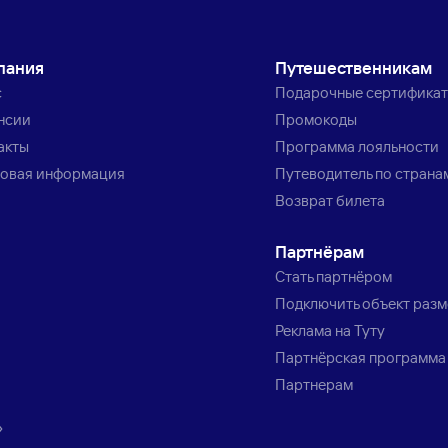
пания
Путешественникам
с
Подарочные сертифика
нсии
Промокоды
акты
Программа лояльности
овая информация
Путеводитель по страна
Возврат билета
Партнёрам
Стать партнёром
Подключить объект раз
Реклама на Туту
Партнёрская программа
Партнерам
»