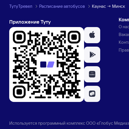
ТутуТревел
Расписание автобусов
Каунас → Минск
Ком
Приложение Туту
О на
Вака
Конт
Прав
Используется программный комплекс
ООО «Глобус Медиа