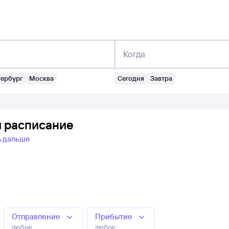
Когда
тербург
Москва
Сегодня
Завтра
и расписание
ь дальше
Отправление
Прибытие
любое
любое