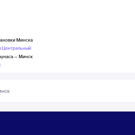
тановки Минска
ал Центральный
аунаса — Минск
к
инск