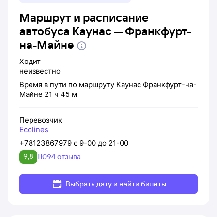
Маршрут и расписание
автобуса Каунас — Франкфурт-
на-Майне
Ходит
неизвестно
Время в пути по маршруту
Каунас
Франкфурт-на-
Майне
21 ч 45 м
Перевозчик
Ecolines
+78123867979 с 9-00 до 21-00
9,8
11094 отзыва
Выбрать дату и найти билеты