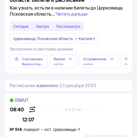
Как узнать, есть ли в наличии билеты до Церковища,
Псковская область
Читать дальше
Сегодня
Завтра
Послезавтра
Церковище, Псковская область
→
Каспля-1
Расписание по местному времени
Сортировка
Время
Отправление
Прибы
Время отправления
любое
любое
любое
Расписание
изменено
23 декабря 2025
ВМАП
08:40
3 ч 27 м
12:07
№
514
поворот
–
ост. Церковище-1